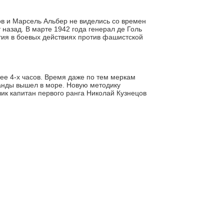
в и Марсель Альбер не виделись со времен
 назад. В марте 1942 года генерал де Голь
тия в боевых действиях против фашистской
ее 4-х часов. Время даже по тем меркам
манды вышел в море. Новую методику
чик капитан первого ранга Николай Кузнецов