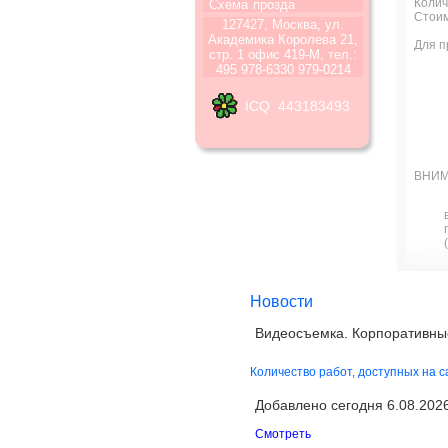
Колич
Схема
прозда
Стоим
127427, Москва, ул.
Академика Королева 21,
Для п
стр. 1 офис 419-М, тел.:
495 978-6330 979-0214
ICQ 443183493
ВНИМ
Новости
Видеосъемка. Корпоративны
Количество работ, доступных на 
Добавлено сегодня 6.08.2026 
Смотреть