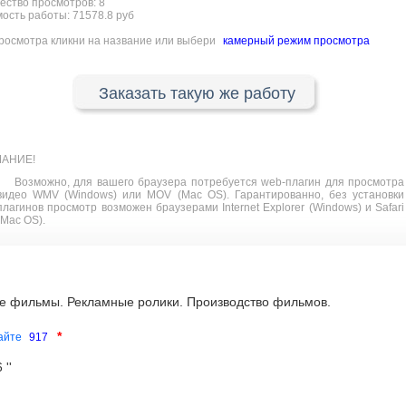
ество просмотров:
8
ость работы: 71578.8 руб
росмотра кликни на название или выбери
камерный режим просмотра
Заказать такую же работу
АНИЕ!
Возможно, для вашего браузера потребуется web-плагин для просмотра
видео WMV (Windows) или MOV (Mac OS). Гарантированно, без установки
плагинов просмотр возможен браузерами Internet Explorer (Windows) и Safari
(Mac OS).
е фильмы. Рекламные ролики. Производство фильмов.
*
сайте
917
''