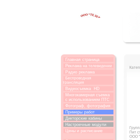
Главная
страница
Реклама на
телевидении
Катег
Радио
реклама
Беспроводная
трансляция
Видеосъемка
HD
Многокамерная съемка
с использованием ПТС
Фотограф,
фотография
Примеры
работ
Дикторские
кабины
Настроечные
модули
Груп
Цены и
расписание
Пит с
ООО "