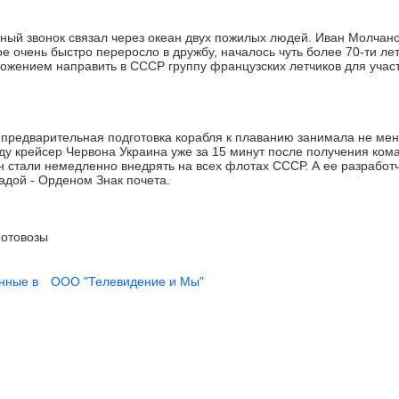
й звонок связал через океан двух пожилых людей. Иван Молчано
ое очень быстро переросло в дружбу, началось чуть более 70-ти лет
ложением направить в СССР группу французских летчиков для учас
 предварительная подготовка корабля к плаванию занимала не мен
оду крейсер Червона Украина уже за 15 минут после получения ко
н стали немедленно внедрять на всех флотах СССР. А ее разработ
адой - Орденом Знак почета.
отовозы
нные в
ООО "Телевидение и Мы"