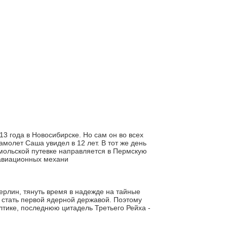
 года в Новосибирске. Но сам он во всех
амолет Саша увидел в 12 лет. В тот же день
омольской путевке направляется в Пермскую
 авиационных механи
Берлин, тянуть время в надежде на тайные
а стать первой ядерной державой. Поэтому
тике, последнюю цитадель Третьего Рейха -