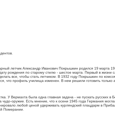
дентов.
рный летчик Александр Иванович Покрышкин родился 19 марта 1913
дату рождения по старому стилю - шестое марта. Первый в жизни с
делать все, чтобы стать летчиком. В 1932 году Покрышкин по комс
тся, что профиль училища изменен. В нем решили готовить только
ка. У Вермахта была одна главная задача - не пускать русских в 
 чудо-оружие. Есть мнение, что к осени 1945 года Германия могл
ировало любой ценой удерживать курляндский плацдарм в Прибал
ой Померании.