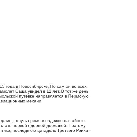
 года в Новосибирске. Но сам он во всех
амолет Саша увидел в 12 лет. В тот же день
омольской путевке направляется в Пермскую
 авиационных механи
Берлин, тянуть время в надежде на тайные
а стать первой ядерной державой. Поэтому
тике, последнюю цитадель Третьего Рейха -