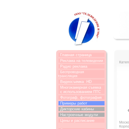
Главная
страница
Реклама на
телевидении
Катег
Радио
реклама
Беспроводная
трансляция
Видеосъемка
HD
Многокамерная съемка
с использованием ПТС
Фотограф,
фотография
Примеры
работ
Дикторские
кабины
Настроечные
модули
Цены и
расписание
Моско
Корпо