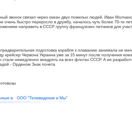
й звонок связал через океан двух пожилых людей. Иван Молчано
ое очень быстро переросло в дружбу, началось чуть более 70-ти лет
ложением направить в СССР группу французских летчиков для учас
 предварительная подготовка корабля к плаванию занимала не мен
оду крейсер Червона Украина уже за 15 минут после получения ко
н стали немедленно внедрять на всех флотах СССР. А ее разработ
адой - Орденом Знак почета.
отовозы
нные в
ООО "Телевидение и Мы"