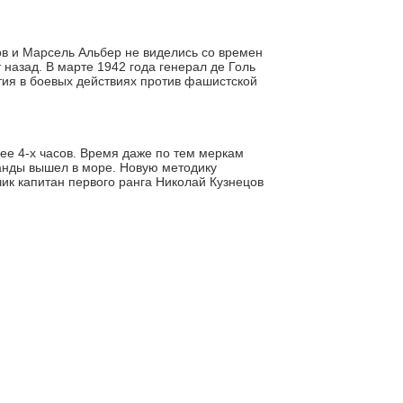
в и Марсель Альбер не виделись со времен
 назад. В марте 1942 года генерал де Голь
тия в боевых действиях против фашистской
ее 4-х часов. Время даже по тем меркам
манды вышел в море. Новую методику
чик капитан первого ранга Николай Кузнецов