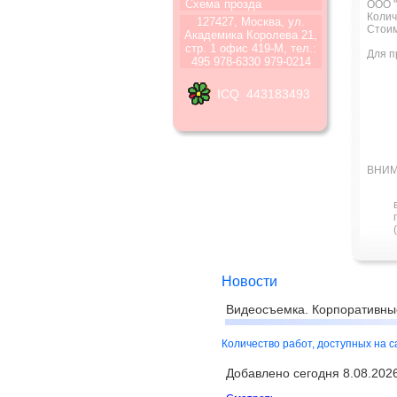
Схема
прозда
ООО "
Колич
127427, Москва, ул.
Стоим
Академика Королева 21,
стр. 1 офис 419-М, тел.:
Для п
495 978-6330 979-0214
ICQ 443183493
ВНИМ
Новости
Видеосъемка. Корпоративны
Количество работ, доступных на 
Добавлено сегодня 8.08.2026 