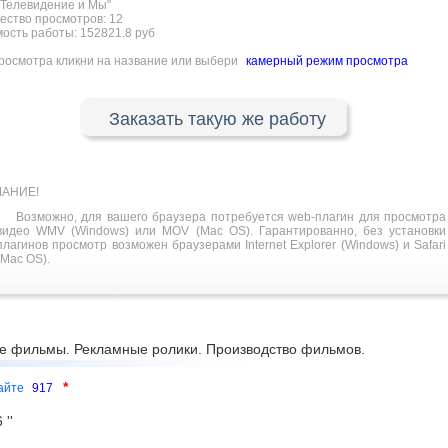
Телевидение и Мы"
ество просмотров:
12
ость работы: 152821.8 руб
росмотра кликни на название или выбери
камерный режим просмотра
Заказать такую же работу
АНИЕ!
Возможно, для вашего браузера потребуется web-плагин для просмотра
видео WMV (Windows) или MOV (Mac OS). Гарантированно, без установки
плагинов просмотр возможен браузерами Internet Explorer (Windows) и Safari
(Mac OS).
е фильмы. Рекламные ролики. Производство фильмов.
*
сайте
917
''