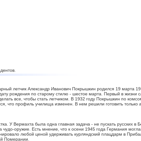
дентов.
рный летчик Александр Иванович Покрышкин родился 19 марта 1913
дату рождения по старому стилю - шестое марта. Первый в жизни с
делать все, чтобы стать летчиком. В 1932 году Покрышкин по комс
тся, что профиль училища изменен. В нем решили готовить только
ка. У Вермахта была одна главная задача - не пускать русских в 
 чудо-оружие. Есть мнение, что к осени 1945 года Германия могл
ировало любой ценой удерживать курляндский плацдарм в Прибал
ой Померании.