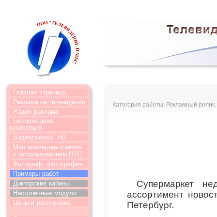
Главная
страница
Реклама на
телевидении
Категория работы: Рекламный ролик.
Радио
реклама
Беспроводная
трансляция
Видеосъемка
HD
Многокамерная съемка
с использованием ПТС
Фотограф,
фотография
Примеры
работ
Супермаркет не
Дикторские
кабины
Настроечные
модули
ассортимент новост
Цены и
расписание
Петербург.