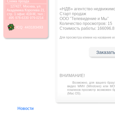
Схема
прозда
127427, Москва, ул.
«НДВ» агентство недвижимо
Академика Королева 21,
Старт продаж
стр. 1 офис 419-М, тел.:
495 978-6330 979-0214
ООО "Телевидение и Мы"
Количество просмотров:
15
ICQ 443183493
Стоимость работы: 166096.8
Для просмотра кликни на название 
Заказать
ВНИМАНИЕ!
Возможно, для вашего брау
видео WMV (Windows) или MOV
плагинов просмотр возможен бра
(Mac OS).
Новости