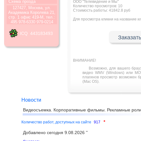
Схема
прозда
ООО "Телевидение и Мы"
Количество просмотров:
10
127427, Москва, ул.
Стоимость работы: 41842.8 руб
Академика Королева 21,
стр. 1 офис 419-М, тел.:
Для просмотра кликни на название 
495 978-6330 979-0214
ICQ 443183493
Заказать
ВНИМАНИЕ!
Возможно, для вашего брау
видео WMV (Windows) или MOV
плагинов просмотр возможен бра
(Mac OS).
Новости
Видеосъемка. Корпоративные фильмы. Рекламные роли
*
Количество работ, доступных на сайте
917
Добавлено сегодня 9.08.2026 ''