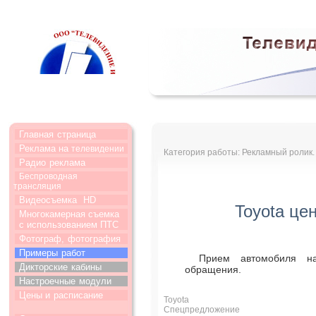
Главная
страница
Реклама на
телевидении
Категория работы: Рекламный ролик.
Радио
реклама
Беспроводная
трансляция
Видеосъемка
HD
Toyota це
Многокамерная съемка
с использованием ПТС
Фотограф,
фотография
Примеры
работ
Прием автомобиля н
Дикторские
кабины
обращения.
Настроечные
модули
Цены и
расписание
Toyota
Спецпредложение