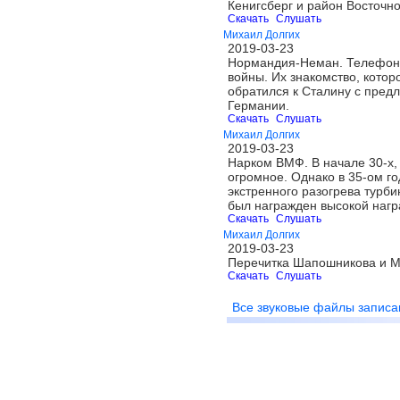
Кенигсберг и район Восточн
Скачать
Слушать
Михаил Долгих
2019-03-23
Нормандия-Неман. Телефонны
войны. Их знакомство, котор
обратился к Сталину с пред
Германии.
Скачать
Слушать
Михаил Долгих
2019-03-23
Нарком ВМФ. В начале 30-х,
огромное. Однако в 35-ом г
экстренного разогрева турби
был награжден высокой нагр
Скачать
Слушать
Михаил Долгих
2019-03-23
Перечитка Шапошникова и М
Скачать
Слушать
Все звуковые файлы записа