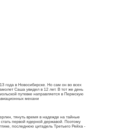
 года в Новосибирске. Но сам он во всех
амолет Саша увидел в 12 лет. В тот же день
омольской путевке направляется в Пермскую
 авиационных механи
Берлин, тянуть время в надежде на тайные
а стать первой ядерной державой. Поэтому
тике, последнюю цитадель Третьего Рейха -