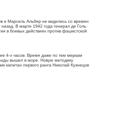
в и Марсель Альбер не виделись со времен
 назад. В марте 1942 года генерал де Голь
тия в боевых действиях против фашистской
ее 4-х часов. Время даже по тем меркам
манды вышел в море. Новую методику
чик капитан первого ранга Николай Кузнецов