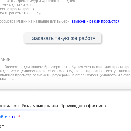
р-классы Эрик Зиммур и Фрвнческо Борджиа
Телевидение и Мы"
ество просмотров:
3
ость работы: 138591 руб
росмотра кликни на название или выбери
камерный режим просмотра
Заказать такую же работу
АНИЕ!
Возможно, для вашего браузера потребуется web-плагин для просмотра
видео WMV (Windows) или MOV (Mac OS). Гарантированно, без установки
плагинов просмотр возможен браузерами Internet Explorer (Windows) и Safari
(Mac OS).
е фильмы. Рекламные ролики. Производство фильмов.
*
сайте
917
''