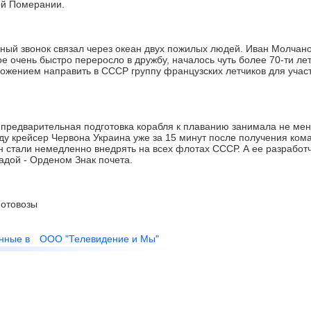
ой Померании.
й звонок связал через океан двух пожилых людей. Иван Молчано
ое очень быстро переросло в дружбу, началось чуть более 70-ти лет
ложением направить в СССР группу французских летчиков для учас
 предварительная подготовка корабля к плаванию занимала не мен
оду крейсер Червона Украина уже за 15 минут после получения ко
н стали немедленно внедрять на всех флотах СССР. А ее разработ
адой - Орденом Знак почета.
отовозы
нные в
ООО "Телевидение и Мы"