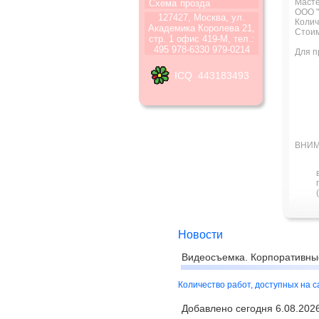
Масте
Схема
прозда
ООО "
127427, Москва, ул.
Колич
Академика Королева 21,
Стоим
стр. 1 офис 419-М, тел.:
495 978-6330 979-0214
Для п
ICQ 443183493
ВНИМ
Новости
Видеосъемка. Корпоративны
Количество работ, доступных на 
Добавлено сегодня 6.08.2026 