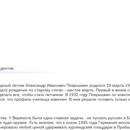
дентов.
рный летчик Александр Иванович Покрышкин родился 19 марта 1913
дату рождения по старому стилю - шестое марта. Первый в жизни с
делать все, чтобы стать летчиком. В 1932 году Покрышкин по комс
тся, что профиль училища изменен. В нем решили готовить только
ка. У Вермахта была одна главная задача - не пускать русских в 
 чудо-оружие. Есть мнение, что к осени 1945 года Германия могл
ировало любой ценой удерживать курляндский плацдарм в Прибал