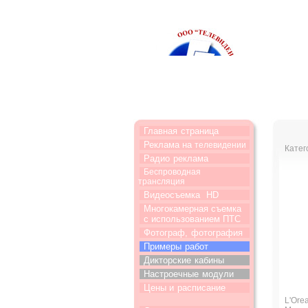
Главная
страница
Реклама на
телевидении
Катег
Радио
реклама
Беспроводная
трансляция
Видеосъемка
HD
Многокамерная съемка
с использованием ПТС
Фотограф,
фотография
Примеры
работ
Дикторские
кабины
Настроечные
модули
Цены и
расписание
L'Orea