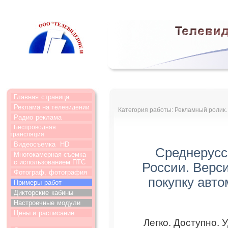
Главная
страница
Реклама на
телевидении
Категория работы: Рекламный ролик.
Радио
реклама
Беспроводная
трансляция
Видеосъемка
HD
Среднерусс
Многокамерная съемка
с использованием ПТС
России. Верс
Фотограф,
фотография
покупку авто
Примеры
работ
Дикторские
кабины
Настроечные
модули
Цены и
расписание
Легко. Доступно. 