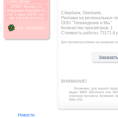
Схема
прозда
127427, Москва, ул.
Академика Королева 21,
Сбербанк, Sberbank,
стр. 1 офис 419-М, тел.:
Реклама на региональных т
495 978-6330 979-0214
ООО "Телевидение и Мы"
Количество просмотров:
1
ICQ 443183493
Стоимость работы: 73171.8 
Для просмотра кликни на название 
Заказать
ВНИМАНИЕ!
Возможно, для вашего брау
видео WMV (Windows) или MOV
плагинов просмотр возможен бра
(Mac OS).
Новости