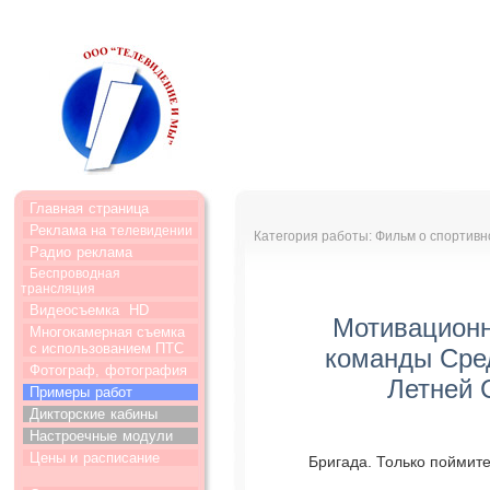
Главная
страница
Реклама на
телевидении
Категория работы: Фильм о спортив
Радио
реклама
Беспроводная
трансляция
Видеосъемка
HD
Мотивационн
Многокамерная съемка
с использованием ПТС
команды Сред
Фотограф,
фотография
Летней 
Примеры
работ
Дикторские
кабины
Настроечные
модули
Цены и
расписание
Бригада. Только поймит