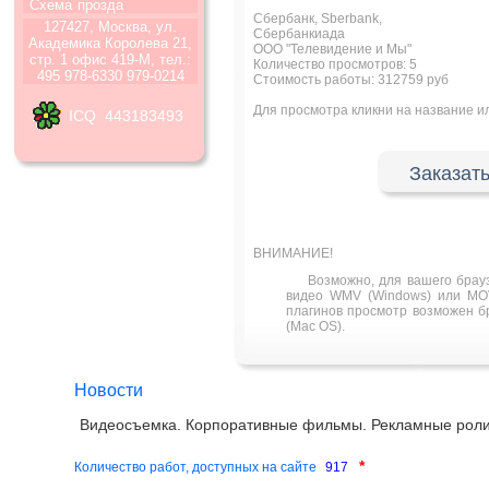
Схема
прозда
Сбербанк, Sberbank,
127427, Москва, ул.
Сбербанкиада
Академика Королева 21,
ООО "Телевидение и Мы"
стр. 1 офис 419-М, тел.:
Количество просмотров:
5
495 978-6330 979-0214
Стоимость работы: 312759 руб
Для просмотра кликни на название 
ICQ 443183493
Заказать
ВНИМАНИЕ!
Возможно, для вашего брау
видео WMV (Windows) или MOV
плагинов просмотр возможен бра
(Mac OS).
Новости
Видеосъемка. Корпоративные фильмы. Рекламные роли
*
Количество работ, доступных на сайте
917