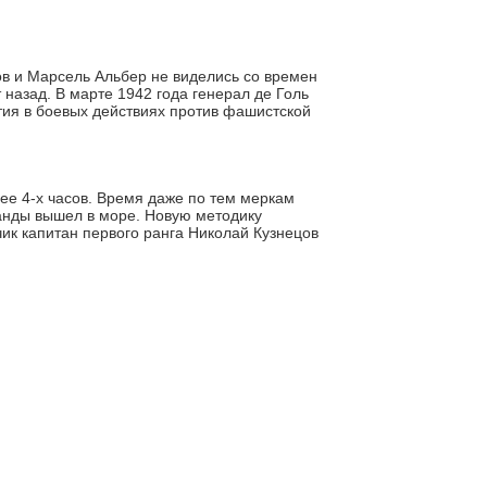
в и Марсель Альбер не виделись со времен
 назад. В марте 1942 года генерал де Голь
тия в боевых действиях против фашистской
ее 4-х часов. Время даже по тем меркам
манды вышел в море. Новую методику
чик капитан первого ранга Николай Кузнецов