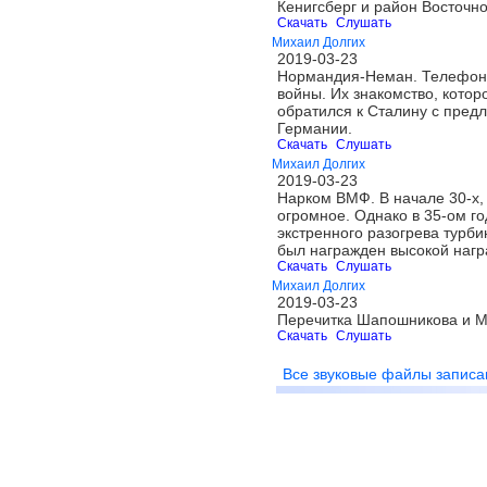
Кенигсберг и район Восточн
Скачать
Слушать
Михаил Долгих
2019-03-23
Нормандия-Неман. Телефонны
войны. Их знакомство, котор
обратился к Сталину с пред
Германии.
Скачать
Слушать
Михаил Долгих
2019-03-23
Нарком ВМФ. В начале 30-х,
огромное. Однако в 35-ом г
экстренного разогрева турби
был награжден высокой нагр
Скачать
Слушать
Михаил Долгих
2019-03-23
Перечитка Шапошникова и М
Скачать
Слушать
Все звуковые файлы записа