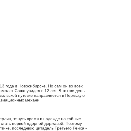
 года в Новосибирске. Но сам он во всех
амолет Саша увидел в 12 лет. В тот же день
омольской путевке направляется в Пермскую
 авиационных механи
Берлин, тянуть время в надежде на тайные
а стать первой ядерной державой. Поэтому
тике, последнюю цитадель Третьего Рейха -