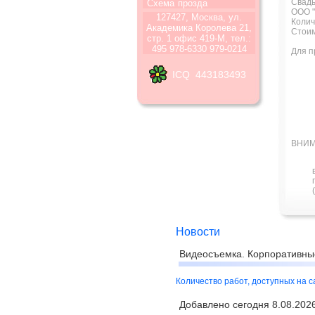
Свад
Схема
прозда
ООО "
127427, Москва, ул.
Колич
Академика Королева 21,
Стоим
стр. 1 офис 419-М, тел.:
495 978-6330 979-0214
Для п
ICQ 443183493
ВНИМ
Новости
Видеосъемка. Корпоративны
Количество работ, доступных на 
Добавлено сегодня 8.08.2026 