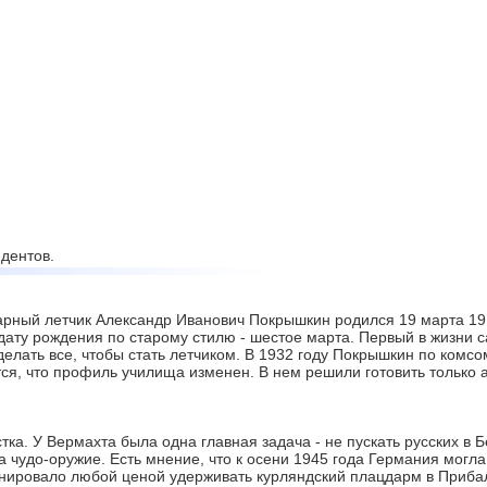
дентов.
рный летчик Александр Иванович Покрышкин родился 19 марта 1913
дату рождения по старому стилю - шестое марта. Первый в жизни с
делать все, чтобы стать летчиком. В 1932 году Покрышкин по комс
тся, что профиль училища изменен. В нем решили готовить только
ка. У Вермахта была одна главная задача - не пускать русских в 
 чудо-оружие. Есть мнение, что к осени 1945 года Германия могл
ировало любой ценой удерживать курляндский плацдарм в Прибал