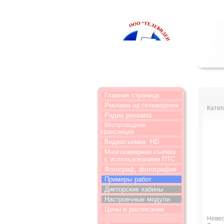
Главная
страница
Реклама на
телевидении
Катег
Радио
реклама
Беспроводная
трансляция
Видеосъемка
HD
Многокамерная съемка
с использованием ПТС
Фотограф,
фотография
Примеры
работ
Дикторские
кабины
Настроечные
модули
Цены и
расписание
Невес