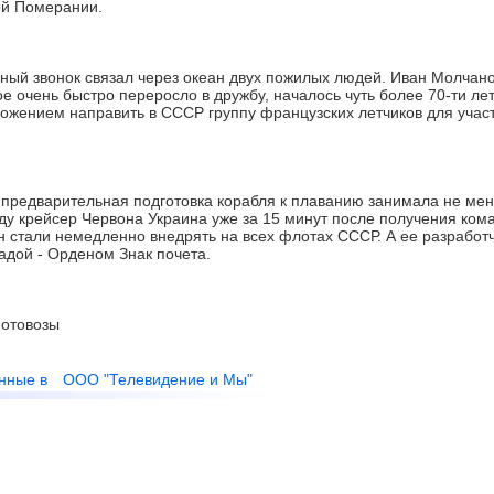
ой Померании.
й звонок связал через океан двух пожилых людей. Иван Молчано
ое очень быстро переросло в дружбу, началось чуть более 70-ти лет
ложением направить в СССР группу французских летчиков для учас
 предварительная подготовка корабля к плаванию занимала не мен
оду крейсер Червона Украина уже за 15 минут после получения ко
н стали немедленно внедрять на всех флотах СССР. А ее разработ
адой - Орденом Знак почета.
отовозы
нные в
ООО "Телевидение и Мы"