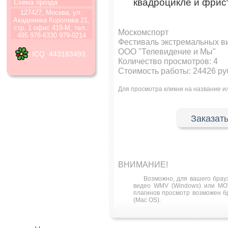
квадроцикле и фрис
Схема
прозда
127427, Москва, ул.
Академика Королева 21,
стр. 1 офис 419-М, тел.:
Москомспорт
495 978-6330 979-0214
Фестиваль экстремальных в
ООО "Телевидение и Мы"
ICQ 443183493
Количество просмотров:
4
Стоимость работы: 24426 ру
Для просмотра кликни на название 
Заказать
ВНИМАНИЕ!
Возможно, для вашего брау
видео WMV (Windows) или MOV
плагинов просмотр возможен бра
(Mac OS).