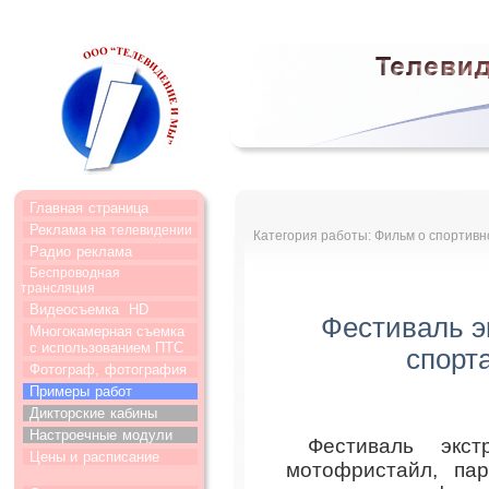
Главная
страница
Реклама на
телевидении
Категория работы: Фильм о спортив
Радио
реклама
Беспроводная
трансляция
Видеосъемка
HD
Фестиваль э
Многокамерная съемка
с использованием ПТС
спорт
Фотограф,
фотография
Примеры
работ
Дикторские
кабины
Настроечные
модули
Фестиваль экст
Цены и
расписание
мотофристайл, пар