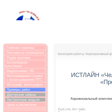
Главная
страница
Реклама на
телевидении
Категория работы: Корпоративный ф
Радио
реклама
Беспроводная
трансляция
Видеосъемка
HD
ИСТЛАЙН «Чел
Многокамерная съемка
с использованием ПТС
«Пр
Фотограф,
фотография
Примеры
работ
Дикторские
кабины
Аэровокзальный комплек
Настроечные
модули
Цены и
расписание
East Line, Ист лайн.