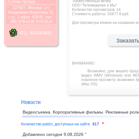
Торжественный вечер
Схема
прозда
ООО "Телевидение и Мы"
127427, Москва, ул.
Количество просмотров:
14
Академика Королева 21,
Стоимость работы: 33877.8 руб
стр. 1 офис 419-М, тел.:
495 978-6330 979-0214
Для просмотра кликни на название 
ICQ 443183493
Заказать
ВНИМАНИЕ!
Возможно, для вашего брау
видео WMV (Windows) или MOV
плагинов просмотр возможен бра
(Mac OS).
Новости
Видеосъемка. Корпоративные фильмы. Рекламные роли
*
Количество работ, доступных на сайте
917
Добавлено сегодня 9.08.2026 ''