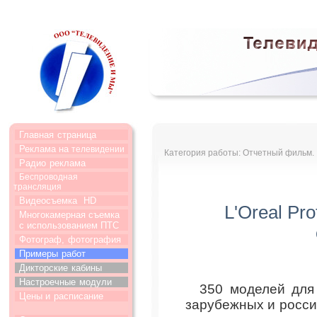
Главная
страница
Реклама на
телевидении
Категория работы: Отчетный фильм.
Радио
реклама
Беспроводная
трансляция
Видеосъемка
HD
L'Oreal Pro
Многокамерная съемка
с использованием ПТС
Фотограф,
фотография
Примеры
работ
Дикторские
кабины
Настроечные
модули
350 моделей для 
Цены и
расписание
зарубежных и росси