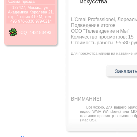
искусства.
Схема
прозда
127427, Москва, ул.
Академика Королева 21,
стр. 1 офис 419-М, тел.:
L'Oreal Professionel, Лореаль
495 978-6330 979-0214
Подведение итогов
ООО "Телевидение и Мы"
ICQ 443183493
Количество просмотров:
15
Стоимость работы: 95580 ру
Для просмотра кликни на название 
Заказать
ВНИМАНИЕ!
Возможно, для вашего брау
видео WMV (Windows) или MOV
плагинов просмотр возможен бра
(Mac OS).