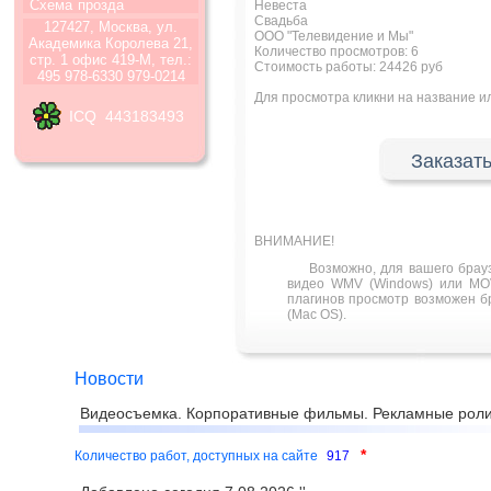
Схема
прозда
Невеста
Свадьба
127427, Москва, ул.
ООО "Телевидение и Мы"
Академика Королева 21,
Количество просмотров:
6
стр. 1 офис 419-М, тел.:
Стоимость работы: 24426 руб
495 978-6330 979-0214
Для просмотра кликни на название 
ICQ 443183493
Заказать
ВНИМАНИЕ!
Возможно, для вашего брау
видео WMV (Windows) или MOV
плагинов просмотр возможен бра
(Mac OS).
Новости
Видеосъемка. Корпоративные фильмы. Рекламные роли
*
Количество работ, доступных на сайте
917