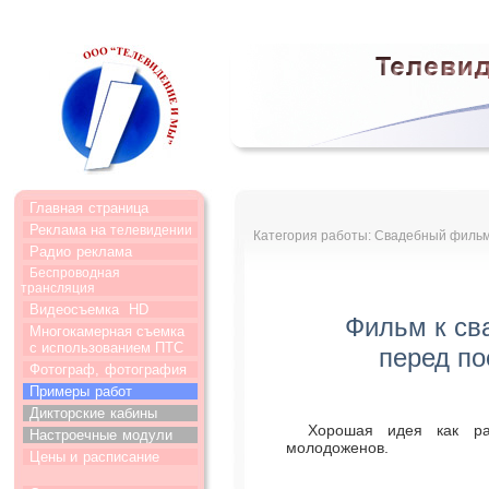
Главная
страница
Реклама на
телевидении
Категория работы: Свадебный фильм
Радио
реклама
Беспроводная
трансляция
Видеосъемка
HD
Фильм к св
Многокамерная съемка
с использованием ПТС
перед по
Фотограф,
фотография
Примеры
работ
Дикторские
кабины
Хорошая идея как ра
Настроечные
модули
молодоженов.
Цены и
расписание