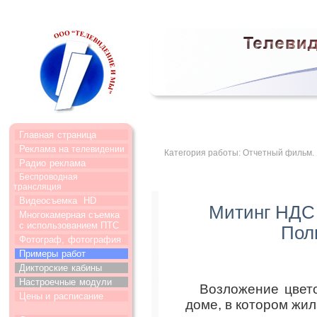
Главная
страница
Реклама на
телевидении
Категория работы: Отчетный фильм.
Радио
реклама
Беспроводная
трансляция
Видеосъемка
HD
Митинг НДС 
Многокамерная съемка
с использованием ПТС
Пол
Фотограф,
фотография
Примеры
работ
Дикторские
кабины
Настроечные
модули
Возложение цвет
Цены и
расписание
доме, в котором жил