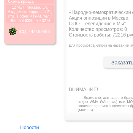
Схема
прозда
127427, Москва, ул.
Академика Королева 21,
«Народно-демократический 
стр. 1 офис 419-М, тел.:
Акция оппозиции в Москве.
495 978-6330 979-0214
ООО "Телевидение и Мы"
Количество просмотров:
0
ICQ 443183493
Стоимость работы: 72216 ру
Для просмотра кликни на название 
Заказать
ВНИМАНИЕ!
Возможно, для вашего брау
видео WMV (Windows) или MOV
плагинов просмотр возможен бра
(Mac OS).
Новости