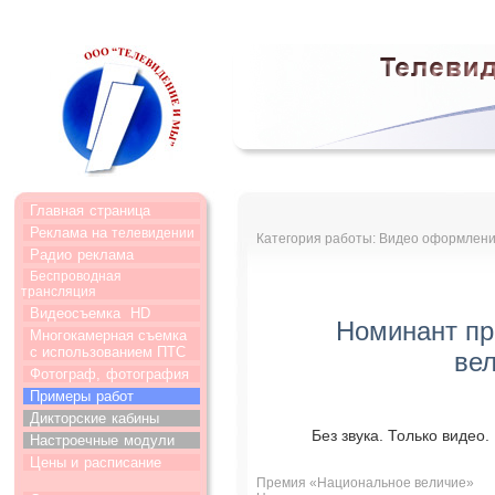
Главная
страница
Реклама на
телевидении
Категория работы: Видео оформлени
Радио
реклама
Беспроводная
трансляция
Видеосъемка
HD
Номинант п
Многокамерная съемка
с использованием ПТС
ве
Фотограф,
фотография
Примеры
работ
Дикторские
кабины
Без звука. Только видео.
Настроечные
модули
Цены и
расписание
Премия «Национальное величие»