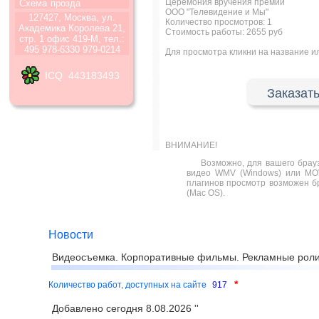
Церемония вручения премии
Схема
прозда
ООО "Телевидение и Мы"
127427, Москва, ул.
Количество просмотров:
1
Академика Королева 21,
Стоимость работы: 2655 руб
стр. 1 офис 419-М, тел.:
495 978-6330 979-0214
Для просмотра кликни на название 
ICQ 443183493
Заказать
ВНИМАНИЕ!
Возможно, для вашего брау
видео WMV (Windows) или MOV
плагинов просмотр возможен бра
(Mac OS).
Новости
Видеосъемка. Корпоративные фильмы. Рекламные роли
*
Количество работ, доступных на сайте
917
Добавлено сегодня 8.08.2026 ''