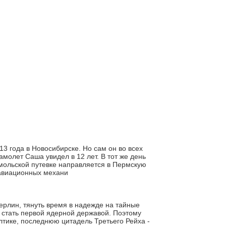
 года в Новосибирске. Но сам он во всех
амолет Саша увидел в 12 лет. В тот же день
омольской путевке направляется в Пермскую
 авиационных механи
Берлин, тянуть время в надежде на тайные
а стать первой ядерной державой. Поэтому
тике, последнюю цитадель Третьего Рейха -