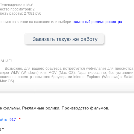
Телевидение и Мы"
ество просмотров:
2
ость работы: 27081 руб
росмотра кликни на название или выбери
камерный режим просмотра
Заказать такую же работу
АНИЕ!
Возможно, для вашего браузера потребуется web-плагин для просмотра
видео WMV (Windows) или MOV (Mac OS). Гарантированно, без установки
плагинов просмотр возможен браузерами Internet Explorer (Windows) и Safari
(Mac OS).
е фильмы. Рекламные ролики. Производство фильмов.
*
сайте
917
''