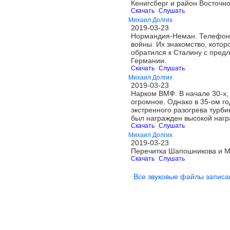
Кенигсберг и район Восточн
Скачать
Слушать
Михаил Долгих
2019-03-23
Нормандия-Неман. Телефонны
войны. Их знакомство, котор
обратился к Сталину с пред
Германии.
Скачать
Слушать
Михаил Долгих
2019-03-23
Нарком ВМФ. В начале 30-х,
огромное. Однако в 35-ом г
экстренного разогрева турби
был награжден высокой нагр
Скачать
Слушать
Михаил Долгих
2019-03-23
Перечитка Шапошникова и М
Скачать
Слушать
Все звуковые файлы записа