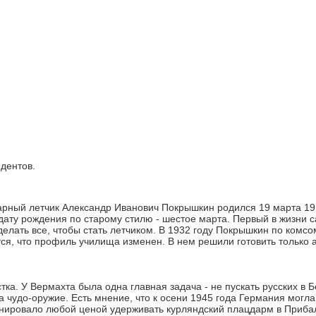
дентов.
рный летчик Александр Иванович Покрышкин родился 19 марта 1913
дату рождения по старому стилю - шестое марта. Первый в жизни с
делать все, чтобы стать летчиком. В 1932 году Покрышкин по комс
тся, что профиль училища изменен. В нем решили готовить только
ка. У Вермахта была одна главная задача - не пускать русских в 
 чудо-оружие. Есть мнение, что к осени 1945 года Германия могл
ировало любой ценой удерживать курляндский плацдарм в Прибал