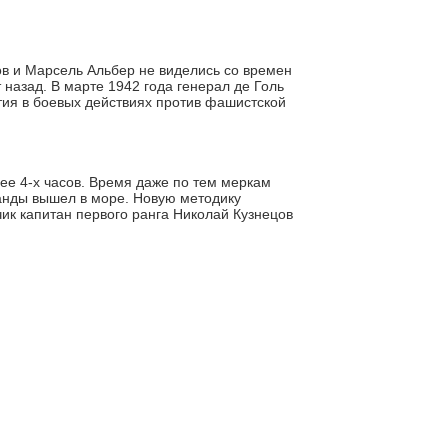
в и Марсель Альбер не виделись со времен
 назад. В марте 1942 года генерал де Голь
тия в боевых действиях против фашистской
ее 4-х часов. Время даже по тем меркам
манды вышел в море. Новую методику
чик капитан первого ранга Николай Кузнецов