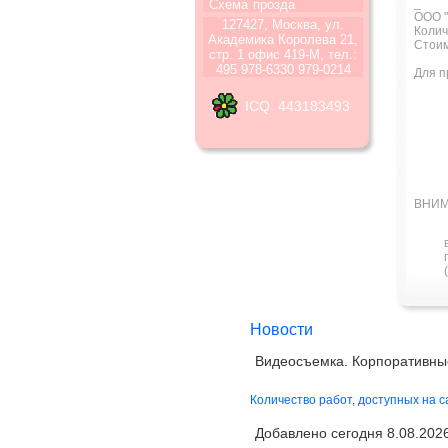
_
Схема
прозда
ООО "
127427, Москва, ул.
Колич
Академика Королева 21,
Стоим
стр. 1 офис 419-М, тел.:
495 978-6330 979-0214
Для п
ICQ 443183493
ВНИМ
Новости
Видеосъемка. Корпоративны
Количество работ, доступных на 
Добавлено сегодня 8.08.2026 