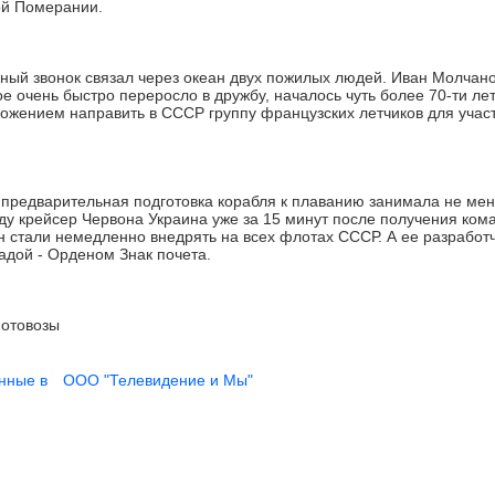
ой Померании.
й звонок связал через океан двух пожилых людей. Иван Молчано
ое очень быстро переросло в дружбу, началось чуть более 70-ти лет
ложением направить в СССР группу французских летчиков для учас
 предварительная подготовка корабля к плаванию занимала не мен
оду крейсер Червона Украина уже за 15 минут после получения ко
н стали немедленно внедрять на всех флотах СССР. А ее разработ
адой - Орденом Знак почета.
отовозы
нные в
ООО "Телевидение и Мы"