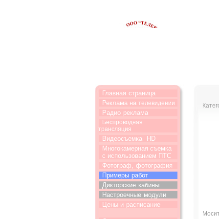
Главная
страница
Реклама на
телевидении
Катег
Радио
реклама
Беспроводная
трансляция
Видеосъемка
HD
Многокамерная съемка
с использованием ПТС
Фотограф,
фотография
Примеры
работ
Дикторские
кабины
Настроечные
модули
Цены и
расписание
Моси