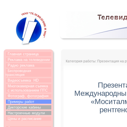
Главная
страница
Реклама на
телевидении
Категория работы: Презентация на р
Радио
реклама
Беспроводная
трансляция
Видеосъемка
HD
Презент
Многокамерная съемка
с использованием ПТС
Международный
Фотограф,
фотография
«Моситалм
Примеры
работ
Дикторские
кабины
рентген
Настроечные
модули
Цены и
расписание