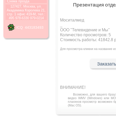
Схема
прозда
Презентация отд
127427, Москва, ул.
Академика Королева 21,
стр. 1 офис 419-М, тел.:
495 978-6330 979-0214
Моситалмед
_
ICQ 443183493
ООО "Телевидение и Мы"
Количество просмотров:
5
Стоимость работы: 41842.8 
Для просмотра кликни на название 
Заказать
ВНИМАНИЕ!
Возможно, для вашего брау
видео WMV (Windows) или MOV
плагинов просмотр возможен бра
(Mac OS).