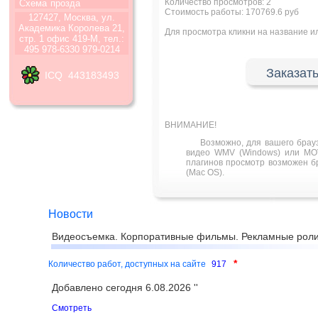
Количество просмотров:
2
Схема
прозда
Стоимость работы: 170769.6 руб
127427, Москва, ул.
Академика Королева 21,
Для просмотра кликни на название 
стр. 1 офис 419-М, тел.:
495 978-6330 979-0214
Заказать
ICQ 443183493
ВНИМАНИЕ!
Возможно, для вашего брау
видео WMV (Windows) или MOV
плагинов просмотр возможен бра
(Mac OS).
Новости
Видеосъемка. Корпоративные фильмы. Рекламные роли
*
Количество работ, доступных на сайте
917
Добавлено сегодня 6.08.2026 ''
Смотреть