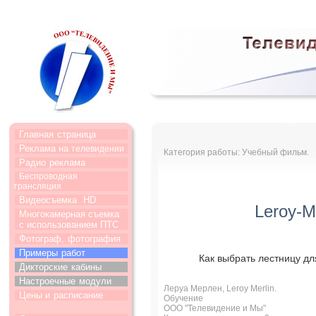
Главная
страница
Реклама на
телевидении
Категория работы: Учебный фильм.
Радио
реклама
Беспроводная
трансляция
Видеосъемка
HD
Leroy-M
Многокамерная съемка
с использованием ПТС
Фотограф,
фотография
Примеры
работ
Как выбрать лестницу дл
Дикторские
кабины
Настроечные
модули
Леруа Мерлен, Leroy Merlin.
Цены и
расписание
Обучение
ООО "Телевидение и Мы"