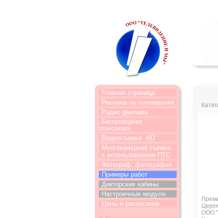
Главная
страница
Реклама на
телевидении
Катег
Радио
реклама
Беспроводная
трансляция
Видеосъемка
HD
Многокамерная съемка
с использованием ПТС
Фотограф,
фотография
Примеры
работ
Дикторские
кабины
Настроечные
модули
Преми
Цены и
расписание
Церем
ООО "