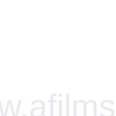
.afilms