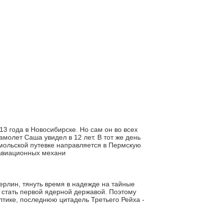
 года в Новосибирске. Но сам он во всех
амолет Саша увидел в 12 лет. В тот же день
омольской путевке направляется в Пермскую
 авиационных механи
Берлин, тянуть время в надежде на тайные
а стать первой ядерной державой. Поэтому
тике, последнюю цитадель Третьего Рейха -