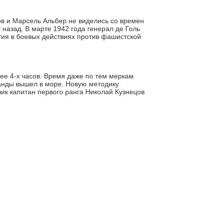
в и Марсель Альбер не виделись со времен
 назад. В марте 1942 года генерал де Голь
тия в боевых действиях против фашистской
ее 4-х часов. Время даже по тем меркам
манды вышел в море. Новую методику
чик капитан первого ранга Николай Кузнецов