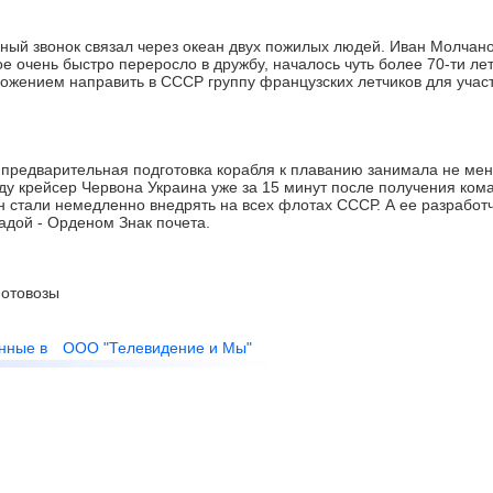
й звонок связал через океан двух пожилых людей. Иван Молчано
ое очень быстро переросло в дружбу, началось чуть более 70-ти лет
ложением направить в СССР группу французских летчиков для учас
 предварительная подготовка корабля к плаванию занимала не мен
оду крейсер Червона Украина уже за 15 минут после получения ко
н стали немедленно внедрять на всех флотах СССР. А ее разработ
адой - Орденом Знак почета.
отовозы
нные в
ООО "Телевидение и Мы"