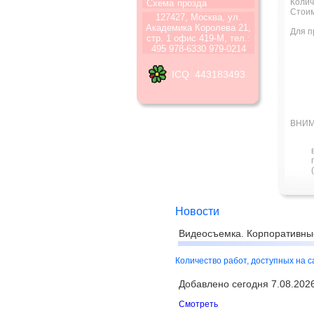
Колич
Схема
прозда
Стоим
127427, Москва, ул.
Академика Королева 21,
Для п
стр. 1 офис 419-М, тел.:
495 978-6330 979-0214
ICQ 443183493
ВНИМ
Новости
Видеосъемка. Корпоративны
Количество работ, доступных на 
Добавлено сегодня 7.08.2026 
Смотреть