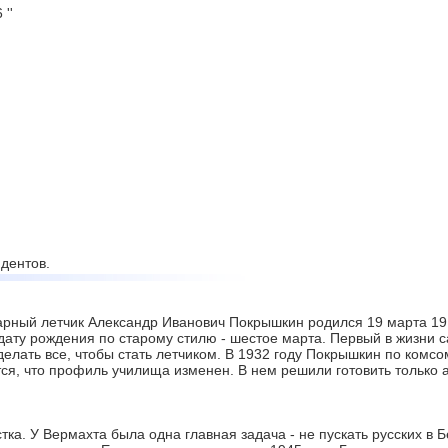
''
дентов.
рный летчик Александр Иванович Покрышкин родился 19 марта 1913
дату рождения по старому стилю - шестое марта. Первый в жизни с
делать все, чтобы стать летчиком. В 1932 году Покрышкин по комс
тся, что профиль училища изменен. В нем решили готовить только
ка. У Вермахта была одна главная задача - не пускать русских в 