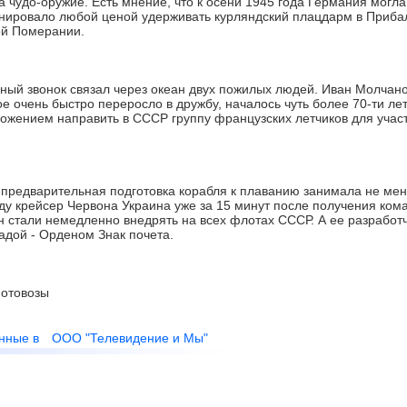
 чудо-оружие. Есть мнение, что к осени 1945 года Германия могл
ировало любой ценой удерживать курляндский плацдарм в Прибал
ой Померании.
й звонок связал через океан двух пожилых людей. Иван Молчано
ое очень быстро переросло в дружбу, началось чуть более 70-ти лет
ложением направить в СССР группу французских летчиков для учас
 предварительная подготовка корабля к плаванию занимала не мен
оду крейсер Червона Украина уже за 15 минут после получения ко
н стали немедленно внедрять на всех флотах СССР. А ее разработ
адой - Орденом Знак почета.
отовозы
нные в
ООО "Телевидение и Мы"