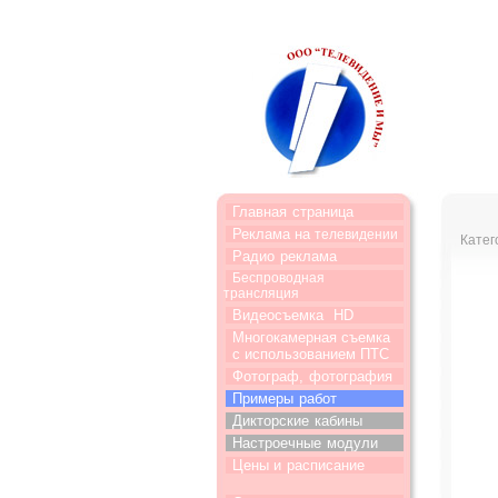
Главная
страница
Реклама на
телевидении
Катег
Радио
реклама
Беспроводная
трансляция
Видеосъемка
HD
Многокамерная съемка
с использованием ПТС
Фотограф,
фотография
Примеры
работ
Дикторские
кабины
Настроечные
модули
Цены и
расписание