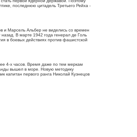
а стать первой ядерной державой. Поэтому
тике, последнюю цитадель Третьего Рейха -
в и Марсель Альбер не виделись со времен
 назад. В марте 1942 года генерал де Голь
тия в боевых действиях против фашистской
ее 4-х часов. Время даже по тем меркам
манды вышел в море. Новую методику
чик капитан первого ранга Николай Кузнецов