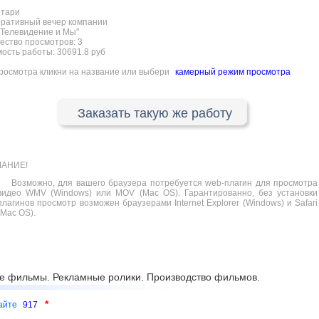
етари
ративный вечер компании
Телевидение и Мы"
ество просмотров:
3
ость работы: 30691.8 руб
росмотра кликни на название или выбери
камерный режим просмотра
Заказать такую же работу
АНИЕ!
Возможно, для вашего браузера потребуется web-плагин для просмотра
видео WMV (Windows) или MOV (Mac OS). Гарантированно, без установки
плагинов просмотр возможен браузерами Internet Explorer (Windows) и Safari
(Mac OS).
е фильмы. Рекламные ролики. Производство фильмов.
*
сайте
917