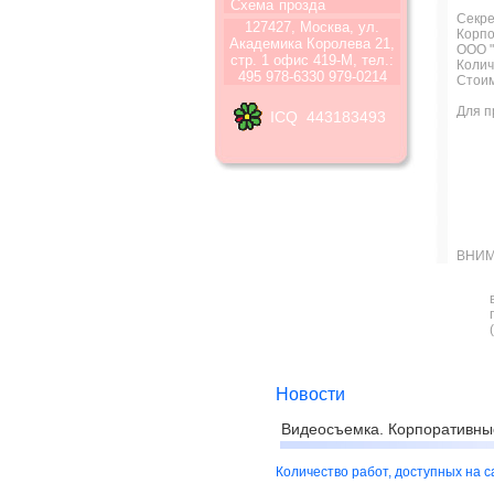
Схема
прозда
Секр
127427, Москва, ул.
Корпо
Академика Королева 21,
ООО "
стр. 1 офис 419-М, тел.:
Колич
495 978-6330 979-0214
Стоим
Для п
ICQ 443183493
ВНИМ
Новости
Видеосъемка. Корпоративны
Количество работ, доступных на 