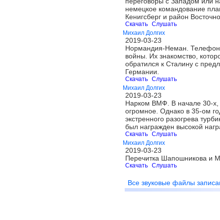
переговоры с Западом или на
немецкое командование план
Кенигсберг и район Восточн
Скачать
Слушать
Михаил Долгих
2019-03-23
Нормандия-Неман. Телефонны
войны. Их знакомство, котор
обратился к Сталину с пред
Германии.
Скачать
Слушать
Михаил Долгих
2019-03-23
Нарком ВМФ. В начале 30-х,
огромное. Однако в 35-ом г
экстренного разогрева турби
был награжден высокой нагр
Скачать
Слушать
Михаил Долгих
2019-03-23
Перечитка Шапошникова и М
Скачать
Слушать
Все звуковые файлы записа