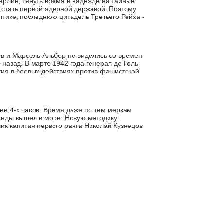
Берлин, тянуть время в надежде на тайные
а стать первой ядерной державой. Поэтому
тике, последнюю цитадель Третьего Рейха -
в и Марсель Альбер не виделись со времен
 назад. В марте 1942 года генерал де Голь
тия в боевых действиях против фашистской
ее 4-х часов. Время даже по тем меркам
манды вышел в море. Новую методику
чик капитан первого ранга Николай Кузнецов