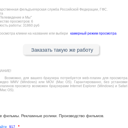
арственная фельдъегерская служба Российской Федерации, ГФС.
та
Телевидение и Мы"
ество просмотров:
6
ость работы: 31860 руб
росмотра кликни на название или выбери
камерный режим просмотра
Заказать такую же работу
АНИЕ!
Возможно, для вашего браузера потребуется web-плагин для просмотра
видео WMV (Windows) или MOV (Mac OS). Гарантированно, без установки
плагинов просмотр возможен браузерами Internet Explorer (Windows) и Safari
(Mac OS).
е фильмы. Рекламные ролики. Производство фильмов.
*
сайте
917