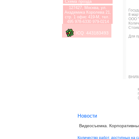
Схема
прозда
127427, Москва, ул.
Госуд
Академика Королева 21,
8 мар
стр. 1 офис 419-М, тел.:
ООО "
495 978-6330 979-0214
Колич
Стоим
ICQ 443183493
Для п
ВНИМ
Новости
Видеосъемка. Корпоративны
Количество работ, доступных на 