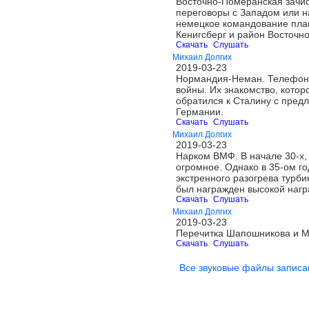
Восточно-Померанская зачист
переговоры с Западом или на
немецкое командование план
Кенигсберг и район Восточн
Скачать
Слушать
Михаил Долгих
2019-03-23
Нормандия-Неман. Телефонны
войны. Их знакомство, котор
обратился к Сталину с пред
Германии.
Скачать
Слушать
Михаил Долгих
2019-03-23
Нарком ВМФ. В начале 30-х,
огромное. Однако в 35-ом г
экстренного разогрева турби
был награжден высокой нагр
Скачать
Слушать
Михаил Долгих
2019-03-23
Перечитка Шапошникова и М
Скачать
Слушать
Все звуковые файлы записа