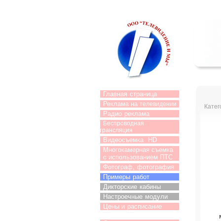
Главная
страница
Реклама на
телевидении
Катег
Радио
реклама
Беспроводная
трансляция
Видеосъемка
HD
Многокамерная съемка
с использованием ПТС
Фотограф,
фотография
Примеры
работ
Дикторские
кабины
Настроечные
модули
Цены и
расписание