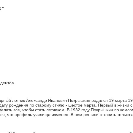
''
дентов.
рный летчик Александр Иванович Покрышкин родился 19 марта 1913
дату рождения по старому стилю - шестое марта. Первый в жизни с
делать все, чтобы стать летчиком. В 1932 году Покрышкин по комс
тся, что профиль училища изменен. В нем решили готовить только