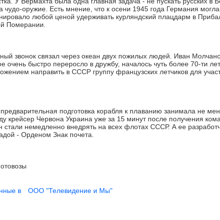
ка. У Вермахта была одна главная задача - не пускать русских в 
 чудо-оружие. Есть мнение, что к осени 1945 года Германия могл
ировало любой ценой удерживать курляндский плацдарм в Прибал
ой Померании.
й звонок связал через океан двух пожилых людей. Иван Молчано
ое очень быстро переросло в дружбу, началось чуть более 70-ти лет
ложением направить в СССР группу французских летчиков для учас
 предварительная подготовка корабля к плаванию занимала не мен
оду крейсер Червона Украина уже за 15 минут после получения ко
н стали немедленно внедрять на всех флотах СССР. А ее разработ
адой - Орденом Знак почета.
отовозы
нные в
ООО "Телевидение и Мы"