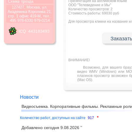
Презентация на английском языке
Схема
прозда
ООО "Телевидение и Мы"
127427, Москва, ул.
Количество просмотров:
2
Академика Королева 21,
Стоимость работы: 69030 руб
стр. 1 офис 419-М, тел.:
495 978-6330 979-0214
Для просмотра кликни на название 
ICQ 443183493
Заказать
ВНИМАНИЕ!
Возможно, для вашего брау
видео WMV (Windows) или MOV
плагинов просмотр возможен бра
(Mac OS).
Новости
Видеосъемка. Корпоративные фильмы. Рекламные роли
*
Количество работ, доступных на сайте
917
Добавлено сегодня 9.08.2026 ''