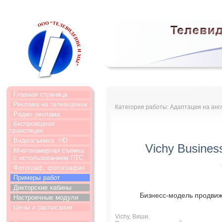
Главная
страница
Реклама на
телевидении
Категория работы: Адаптация на анг
Радио
реклама
Беспроводная
трансляция
Видеосъемка
HD
Vichy Busines
Многокамерная съемка
с использованием ПТС
Фотограф,
фотография
Примеры
работ
Дикторские
кабины
Бизнесс-модель продвиж
Настроечные
модули
Цены и
расписание
Vichy, Виши.