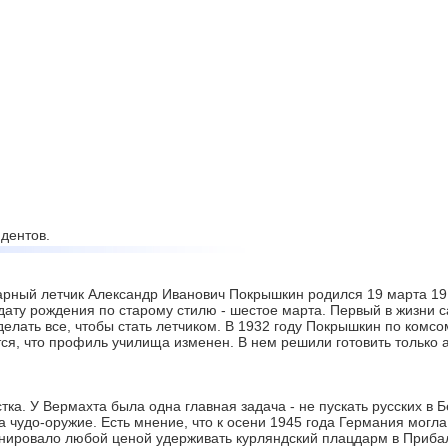
дентов.
рный летчик Александр Иванович Покрышкин родился 19 марта 1913
дату рождения по старому стилю - шестое марта. Первый в жизни с
делать все, чтобы стать летчиком. В 1932 году Покрышкин по комс
тся, что профиль училища изменен. В нем решили готовить только
ка. У Вермахта была одна главная задача - не пускать русских в 
 чудо-оружие. Есть мнение, что к осени 1945 года Германия могл
ировало любой ценой удерживать курляндский плацдарм в Прибал