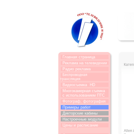
Главная
страница
Реклама на
телевидении
Катег
Радио
реклама
Беспроводная
трансляция
Видеосъемка
HD
Многокамерная съемка
с использованием ПТС
Фотограф,
фотография
Примеры
работ
Дикторские
кабины
Настроечные
модули
Цены и
расписание
Allen 