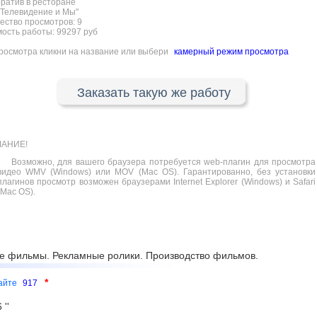
ратив в ресторане
Телевидение и Мы"
ество просмотров:
9
ость работы: 99297 руб
росмотра кликни на название или выбери
камерный режим просмотра
Заказать такую же работу
АНИЕ!
Возможно, для вашего браузера потребуется web-плагин для просмотра
видео WMV (Windows) или MOV (Mac OS). Гарантированно, без установки
плагинов просмотр возможен браузерами Internet Explorer (Windows) и Safari
(Mac OS).
е фильмы. Рекламные ролики. Производство фильмов.
*
сайте
917
''