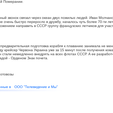
ой Померании.
й звонок связал через океан двух пожилых людей. Иван Молчано
ое очень быстро переросло в дружбу, началось чуть более 70-ти лет
ложением направить в СССР группу французских летчиков для учас
 предварительная подготовка корабля к плаванию занимала не мен
оду крейсер Червона Украина уже за 15 минут после получения ко
н стали немедленно внедрять на всех флотах СССР. А ее разработ
адой - Орденом Знак почета.
отовозы
нные в
ООО "Телевидение и Мы"