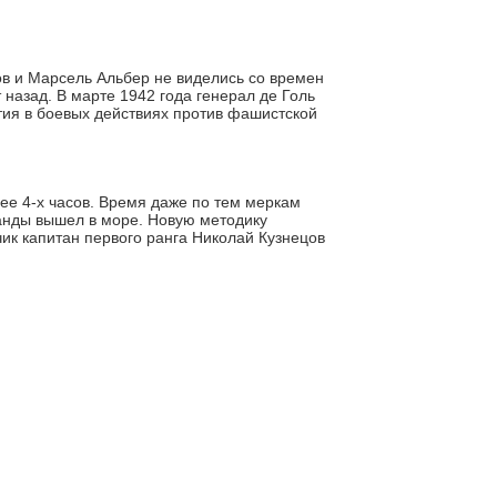
в и Марсель Альбер не виделись со времен
 назад. В марте 1942 года генерал де Голь
тия в боевых действиях против фашистской
ее 4-х часов. Время даже по тем меркам
манды вышел в море. Новую методику
чик капитан первого ранга Николай Кузнецов