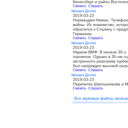
Кенигсберг и район Восточн
Скачать
Слушать
Михаил Долгих
2019-03-23
Нормандия-Неман. Телефонны
войны. Их знакомство, котор
обратился к Сталину с пред
Германии.
Скачать
Слушать
Михаил Долгих
2019-03-23
Нарком ВМФ. В начале 30-х,
огромное. Однако в 35-ом г
экстренного разогрева турби
был награжден высокой нагр
Скачать
Слушать
Михаил Долгих
2019-03-23
Перечитка Шапошникова и М
Скачать
Слушать
Все звуковые файлы записа