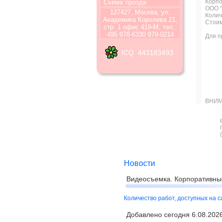
Корпо
Схема
прозда
ООО "
127427, Москва, ул.
Колич
Академика Королева 21,
Стоим
стр. 1 офис 419-М, тел.:
495 978-6330 979-0214
Для п
ICQ 443183493
ВНИМ
Новости
Видеосъемка. Корпоративны
Количество работ, доступных на 
Добавлено сегодня 6.08.2026 