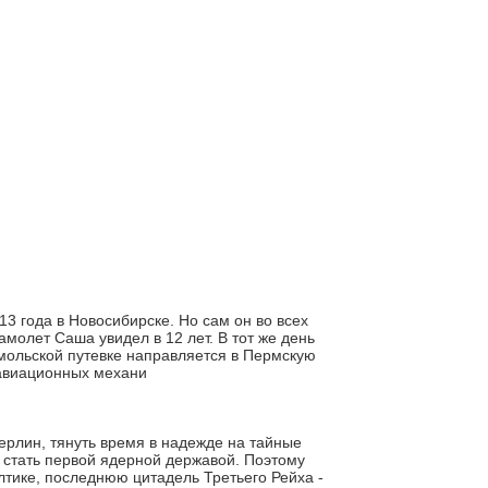
 года в Новосибирске. Но сам он во всех
амолет Саша увидел в 12 лет. В тот же день
омольской путевке направляется в Пермскую
 авиационных механи
Берлин, тянуть время в надежде на тайные
а стать первой ядерной державой. Поэтому
тике, последнюю цитадель Третьего Рейха -