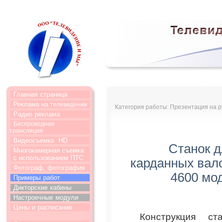
Главная
страница
Реклама на
телевидении
Категория работы: Презентация на р
Радио
реклама
Беспроводная
трансляция
Видеосъемка
HD
Станок д
Многокамерная съемка
с использованием ПТС
карданных вал
Фотограф,
фотография
4600 мод
Примеры
работ
Дикторские
кабины
Настроечные
модули
Цены и
расписание
Конструкция ст