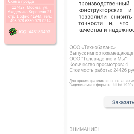
Схема
прозда
производственны
127427, Москва, ул.
конструкторских 
Академика Королева 21,
позволили снизить
стр. 1 офис 419-М, тел.:
495 978-6330 979-0214
точности и, что 
качества и надежнос
ICQ 443183493
ООО «Технобаланс»
Выпуск импортозамещающег
ООО "Телевидение и Мы"
Количество просмотров:
4
Стоимость работы: 24426 ру
Для просмотра кликни на название 
Видеосъемка в формате full hd 
Заказать
ВНИМАНИЕ!