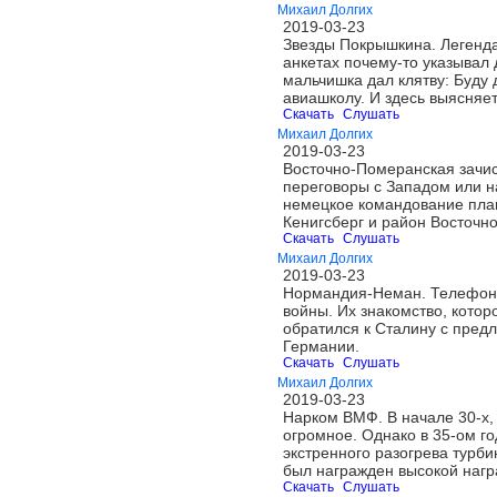
Михаил Долгих
2019-03-23
Звезды Покрышкина. Легенда
анкетах почему-то указывал 
мальчишка дал клятву: Буду 
авиашколу. И здесь выясняе
Скачать
Слушать
Михаил Долгих
2019-03-23
Восточно-Померанская зачист
переговоры с Западом или на
немецкое командование план
Кенигсберг и район Восточн
Скачать
Слушать
Михаил Долгих
2019-03-23
Нормандия-Неман. Телефонны
войны. Их знакомство, котор
обратился к Сталину с пред
Германии.
Скачать
Слушать
Михаил Долгих
2019-03-23
Нарком ВМФ. В начале 30-х,
огромное. Однако в 35-ом г
экстренного разогрева турби
был награжден высокой нагр
Скачать
Слушать