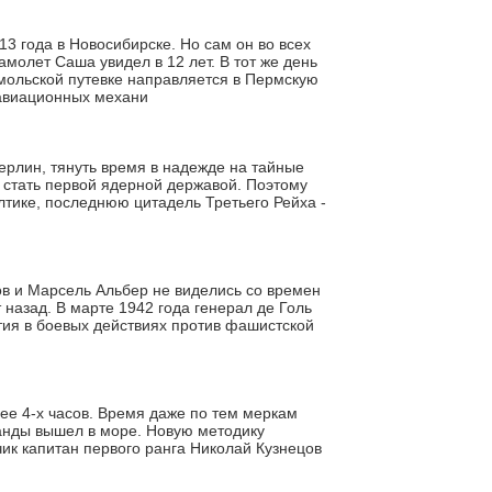
 года в Новосибирске. Но сам он во всех
амолет Саша увидел в 12 лет. В тот же день
омольской путевке направляется в Пермскую
 авиационных механи
Берлин, тянуть время в надежде на тайные
а стать первой ядерной державой. Поэтому
тике, последнюю цитадель Третьего Рейха -
в и Марсель Альбер не виделись со времен
 назад. В марте 1942 года генерал де Голь
тия в боевых действиях против фашистской
ее 4-х часов. Время даже по тем меркам
манды вышел в море. Новую методику
чик капитан первого ранга Николай Кузнецов