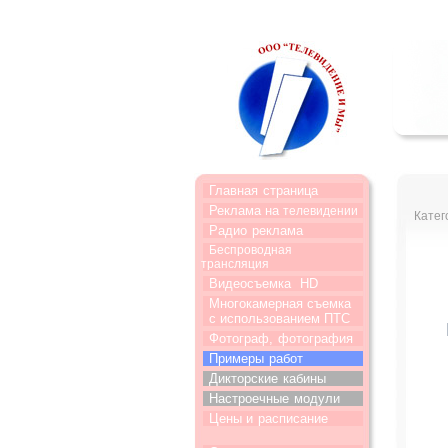
Главная
страница
Реклама на
телевидении
Катег
Радио
реклама
Беспроводная
трансляция
Видеосъемка
HD
Многокамерная съемка
с использованием ПТС
Фотограф,
фотография
Примеры
работ
Дикторские
кабины
Настроечные
модули
Цены и
расписание