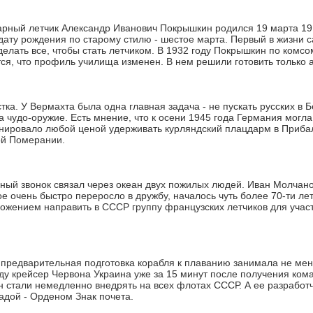
рный летчик Александр Иванович Покрышкин родился 19 марта 1913
дату рождения по старому стилю - шестое марта. Первый в жизни с
делать все, чтобы стать летчиком. В 1932 году Покрышкин по комс
тся, что профиль училища изменен. В нем решили готовить только
ка. У Вермахта была одна главная задача - не пускать русских в 
 чудо-оружие. Есть мнение, что к осени 1945 года Германия могл
ировало любой ценой удерживать курляндский плацдарм в Прибал
ой Померании.
й звонок связал через океан двух пожилых людей. Иван Молчано
ое очень быстро переросло в дружбу, началось чуть более 70-ти лет
ложением направить в СССР группу французских летчиков для учас
 предварительная подготовка корабля к плаванию занимала не мен
оду крейсер Червона Украина уже за 15 минут после получения ко
н стали немедленно внедрять на всех флотах СССР. А ее разработ
адой - Орденом Знак почета.