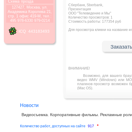
Схема
прозда
Сбербанк, Sberbank,
127427, Москва, ул.
Презентация
Академика Королева 21,
ООО "Телевидение и Мы"
стр. 1 офис 419-М, тел.:
Количество просмотров:
1
495 978-6330 979-0214
Стоимость работы: 177354 руб
Для просмотра кликни на название 
ICQ 443183493
Заказать
ВНИМАНИЕ!
Возможно, для вашего брау
видео WMV (Windows) или MOV
плагинов просмотр возможен бра
(Mac OS).
Новости
Видеосъемка. Корпоративные фильмы. Рекламные роли
*
Количество работ, доступных на сайте
917