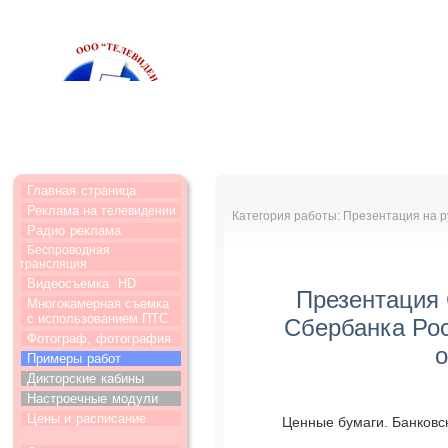
Главная
страница
Реклама на
телевидении
Категория работы: Презентация на р
Радио
реклама
Беспроводная
трансляция
Видеосъемка
HD
Презентация 
Многокамерная съемка
с использованием ПТС
Сбербанка Ро
Фотограф,
фотография
о
Примеры
работ
Дикторские
кабины
Настроечные
модули
Цены и
расписание
Ценные бумаги. Банковс