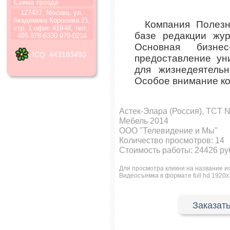
Схема
прозда
127427, Москва, ул.
Академика Королева 21,
Компания Полезн
стр. 1 офис 419-М, тел.:
базе редакции жу
495 978-6330 979-0214
Основная бизне
ICQ 443183493
предоставление ун
для жизнедеятельн
Особое внимание ко
Астек-Элара (Россия), TCT N
Мебель 2014
ООО "Телевидение и Мы"
Количество просмотров:
14
Стоимость работы: 24426 ру
Для просмотра кликни на название 
Видеосъемка в формате full hd 
Заказать