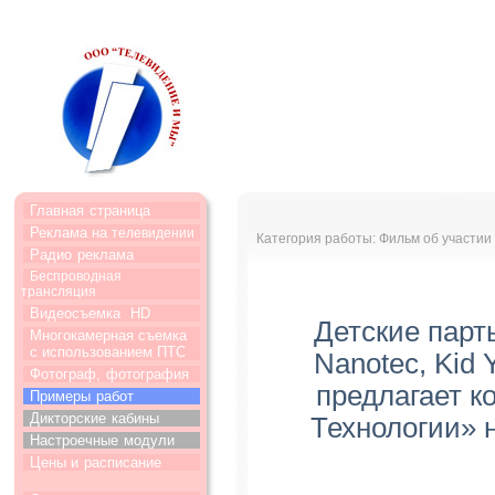
Главная
страница
Реклама на
телевидении
Категория работы: Фильм об участии 
Радио
реклама
Беспроводная
трансляция
Видеосъемка
HD
Детские пар
Многокамерная съемка
с использованием ПТС
Nanotec, Kid 
Фотограф,
фотография
предлагает 
Примеры
работ
Дикторские
кабины
Технологии» 
Настроечные
модули
Цены и
расписание