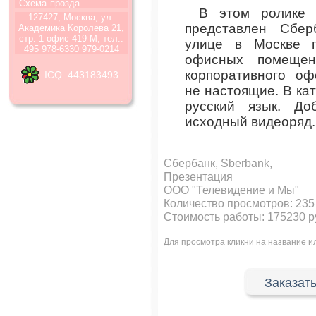
Схема
прозда
В этом ролике 
127427, Москва, ул.
представлен Сбер
Академика Королева 21,
стр. 1 офис 419-М, тел.:
улице в Москве п
495 978-6330 979-0214
офисных помещен
корпоративного о
ICQ 443183493
не настоящие. В ка
русский язык. До
исходный видеоряд.
Сбербанк, Sberbank,
Презентация
ООО "Телевидение и Мы"
Количество просмотров:
235
Стоимость работы: 175230 р
Для просмотра кликни на название 
Заказать