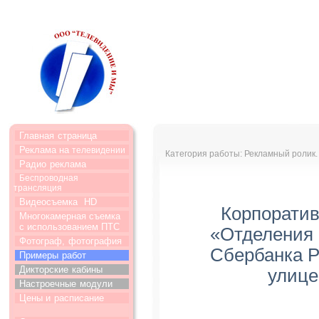
Главная
страница
Реклама на
телевидении
Категория работы: Рекламный ролик.
Радио
реклама
Беспроводная
трансляция
Видеосъемка
HD
Корпоратив
Многокамерная съемка
с использованием ПТС
«Отделения 
Фотограф,
фотография
Сбербанка Р
Примеры
работ
Дикторские
кабины
улице
Настроечные
модули
Цены и
расписание