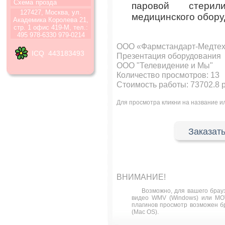
Схема
прозда
паровой стерил
127427, Москва, ул.
медицинского обору
Академика Королева 21,
стр. 1 офис 419-М, тел.:
495 978-6330 979-0214
ООО «Фармстандарт-Медтех
ICQ 443183493
Презентация оборудования
ООО "Телевидение и Мы"
Количество просмотров:
13
Стоимость работы: 73702.8 
Для просмотра кликни на название 
Заказать
ВНИМАНИЕ!
Возможно, для вашего брау
видео WMV (Windows) или MOV
плагинов просмотр возможен бра
(Mac OS).