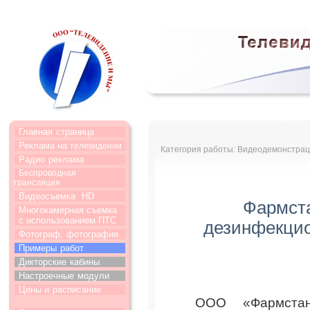
Главная
страница
Реклама на
телевидении
Категория работы: Видеодемонстрац
Радио
реклама
Беспроводная
трансляция
Видеосъемка
HD
Фармста
Многокамерная съемка
с использованием ПТС
дезинфекци
Фотограф,
фотография
Примеры
работ
Дикторские
кабины
Настроечные
модули
Цены и
расписание
ООО «Фармстан