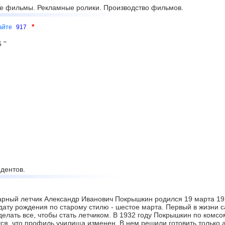
е фильмы. Рекламные ролики. Производство фильмов.
*
сайте
917
''
дентов.
рный летчик Александр Иванович Покрышкин родился 19 марта 1913
дату рождения по старому стилю - шестое марта. Первый в жизни с
делать все, чтобы стать летчиком. В 1932 году Покрышкин по комс
тся, что профиль училища изменен. В нем решили готовить только