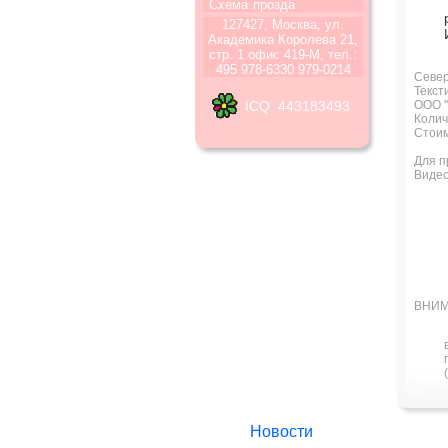
Схема
прозда
127427, Москва, ул.
Академика Королева 21,
стр. 1 офис 419-М, тел.:
495 978-6330 979-0214
Север
Текст
ООО "
ICQ 443183493
Колич
Стоим
Для п
Виде
ВНИМ
Новости