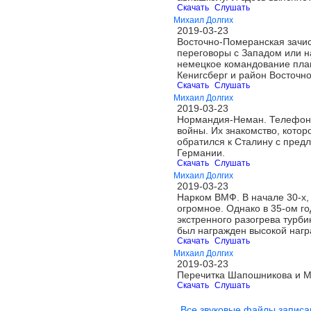
Скачать
Слушать
Михаил Долгих
2019-03-23
Восточно-Померанская зачист
переговоры с Западом или на
немецкое командование план
Кенигсберг и район Восточн
Скачать
Слушать
Михаил Долгих
2019-03-23
Нормандия-Неман. Телефонны
войны. Их знакомство, котор
обратился к Сталину с пред
Германии.
Скачать
Слушать
Михаил Долгих
2019-03-23
Нарком ВМФ. В начале 30-х,
огромное. Однако в 35-ом г
экстренного разогрева турби
был награжден высокой нагр
Скачать
Слушать
Михаил Долгих
2019-03-23
Перечитка Шапошникова и М
Скачать
Слушать
Все звуковые файлы записа