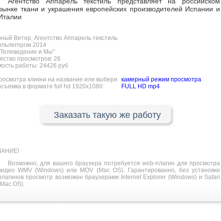
Агентство Аппарель текстиль представляет на российском
рынке ткани и украшения европейских производителей Испании и
Италии
ный Ветер, Агентство Аппарель текстиль
ильлегпром 2014
Телевидение и Мы"
ество просмотров:
26
ость работы: 24426 руб
росмотра кликни на название или выбери
камерный режим просмотра
осъемка в формате full hd 1920x1080
FULL HD mp4
Заказать такую же работу
АНИЕ!
Возможно, для вашего браузера потребуется web-плагин для просмотра
видео WMV (Windows) или MOV (Mac OS). Гарантированно, без установки
плагинов просмотр возможен браузерами Internet Explorer (Windows) и Safari
(Mac OS).