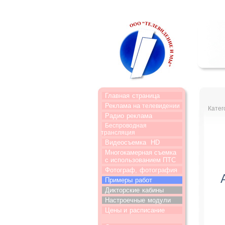
Главная
страница
Реклама на
телевидении
Катег
Радио
реклама
Беспроводная
трансляция
Видеосъемка
HD
Многокамерная съемка
с использованием ПТС
Фотограф,
фотография
Примеры
работ
Дикторские
кабины
Настроечные
модули
Цены и
расписание