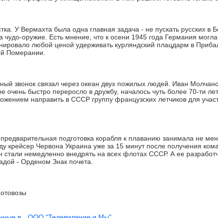
ка. У Вермахта была одна главная задача - не пускать русских в 
 чудо-оружие. Есть мнение, что к осени 1945 года Германия могл
ировало любой ценой удерживать курляндский плацдарм в Прибал
ой Померании.
й звонок связал через океан двух пожилых людей. Иван Молчано
ое очень быстро переросло в дружбу, началось чуть более 70-ти лет
ложением направить в СССР группу французских летчиков для учас
 предварительная подготовка корабля к плаванию занимала не мен
оду крейсер Червона Украина уже за 15 минут после получения ко
н стали немедленно внедрять на всех флотах СССР. А ее разработ
адой - Орденом Знак почета.
отовозы
нные в
ООО "Телевидение и Мы"