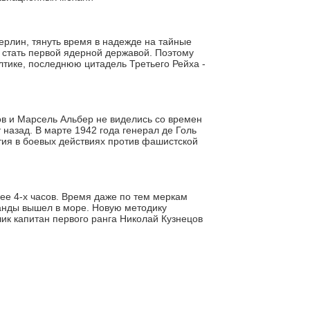
Берлин, тянуть время в надежде на тайные
а стать первой ядерной державой. Поэтому
тике, последнюю цитадель Третьего Рейха -
в и Марсель Альбер не виделись со времен
 назад. В марте 1942 года генерал де Голь
тия в боевых действиях против фашистской
ее 4-х часов. Время даже по тем меркам
манды вышел в море. Новую методику
чик капитан первого ранга Николай Кузнецов