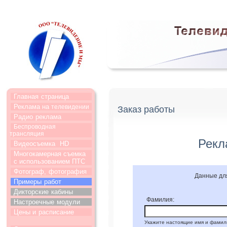
Главная
страница
Реклама на
телевидении
Заказ работы
Радио
реклама
Беспроводная
трансляция
Рекл
Видеосъемка
HD
Многокамерная съемка
с использованием ПТС
Фотограф,
фотография
Данные дл
Примеры
работ
Дикторские
кабины
Фамилия:
Настроечные
модули
Цены и
расписание
Укажите настоящие имя и фамил