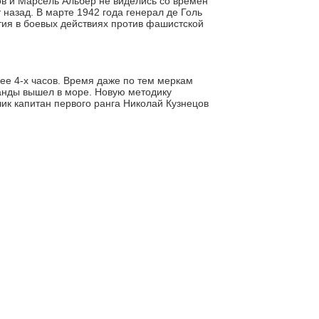
в и Марсель Альбер не виделись со времен
 назад. В марте 1942 года генерал де Голь
тия в боевых действиях против фашистской
ее 4-х часов. Время даже по тем меркам
манды вышел в море. Новую методику
чик капитан первого ранга Николай Кузнецов