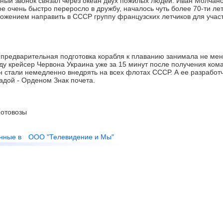
й звонок связал через океан двух пожилых людей. Иван Молчано
ое очень быстро переросло в дружбу, началось чуть более 70-ти лет
ложением направить в СССР группу французских летчиков для учас
 предварительная подготовка корабля к плаванию занимала не мен
оду крейсер Червона Украина уже за 15 минут после получения ко
н стали немедленно внедрять на всех флотах СССР. А ее разработ
адой - Орденом Знак почета.
отовозы
нные в
ООО "Телевидение и Мы"