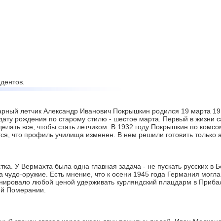
дентов.
рный летчик Александр Иванович Покрышкин родился 19 марта 1913
дату рождения по старому стилю - шестое марта. Первый в жизни с
делать все, чтобы стать летчиком. В 1932 году Покрышкин по комс
тся, что профиль училища изменен. В нем решили готовить только
ка. У Вермахта была одна главная задача - не пускать русских в 
 чудо-оружие. Есть мнение, что к осени 1945 года Германия могл
ировало любой ценой удерживать курляндский плацдарм в Прибал
ой Померании.