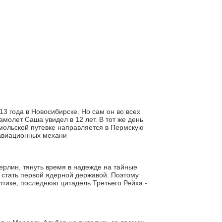
 года в Новосибирске. Но сам он во всех
амолет Саша увидел в 12 лет. В тот же день
омольской путевке направляется в Пермскую
 авиационных механи
Берлин, тянуть время в надежде на тайные
а стать первой ядерной державой. Поэтому
тике, последнюю цитадель Третьего Рейха -