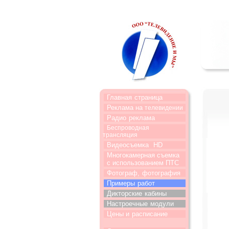
Главная
страница
Реклама на
телевидении
Радио
реклама
Беспроводная
трансляция
Видеосъемка
HD
Многокамерная съемка
с использованием ПТС
Фотограф,
фотография
Примеры
работ
Дикторские
кабины
Настроечные
модули
Цены и
расписание