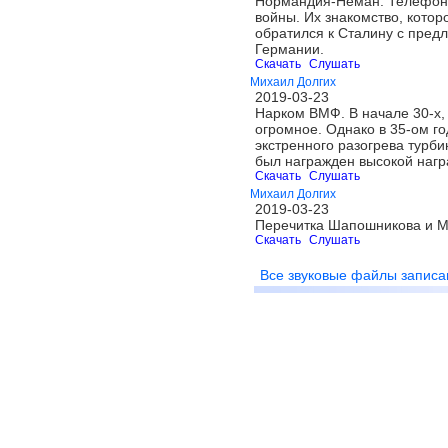
Нормандия-Неман. Телефонны
войны. Их знакомство, котор
обратился к Сталину с пред
Германии.
Скачать
Слушать
Михаил Долгих
2019-03-23
Нарком ВМФ. В начале 30-х,
огромное. Однако в 35-ом г
экстренного разогрева турби
был награжден высокой нагр
Скачать
Слушать
Михаил Долгих
2019-03-23
Перечитка Шапошникова и М
Скачать
Слушать
Все звуковые файлы записа