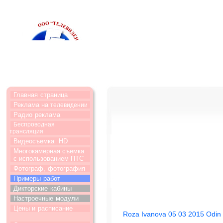
Главная
страница
Реклама на
телевидении
Радио
реклама
Беспроводная
трансляция
Видеосъемка
HD
Многокамерная съемка
с использованием ПТС
Фотограф,
фотография
Примеры
работ
Дикторские
кабины
Настроечные
модули
Цены и
расписание
Roza Ivanova 05 03 2015 Odin 