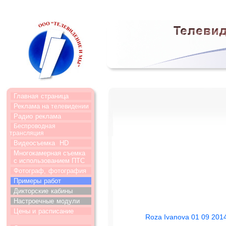
Главная
страница
Реклама на
телевидении
Радио
реклама
Беспроводная
трансляция
Видеосъемка
HD
Многокамерная съемка
с использованием ПТС
Фотограф,
фотография
Примеры
работ
Дикторские
кабины
Настроечные
модули
Цены и
расписание
Roza Ivanova 01 09 2014