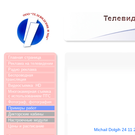
Главная
страница
Реклама на
телевидении
Радио
реклама
Беспроводная
трансляция
Видеосъемка
HD
Многокамерная съемка
с использованием ПТС
Фотограф,
фотография
Примеры
работ
Дикторские
кабины
Настроечные
модули
Цены и
расписание
Michail Dolgih 24 11