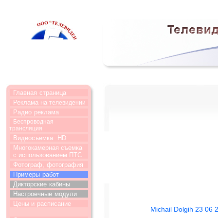
Главная
страница
Реклама на
телевидении
Радио
реклама
Беспроводная
трансляция
Видеосъемка
HD
Многокамерная съемка
с использованием ПТС
Фотограф,
фотография
Примеры
работ
Дикторские
кабины
Настроечные
модули
Цены и
расписание
Michail Dolgih 23 06 