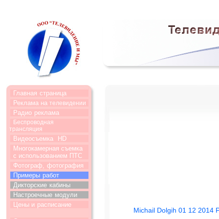
Главная
страница
Реклама на
телевидении
Радио
реклама
Беспроводная
трансляция
Видеосъемка
HD
Многокамерная съемка
с использованием ПТС
Фотограф,
фотография
Примеры
работ
Дикторские
кабины
Настроечные
модули
Цены и
расписание
Michail Dolgih 01 12 2014 P