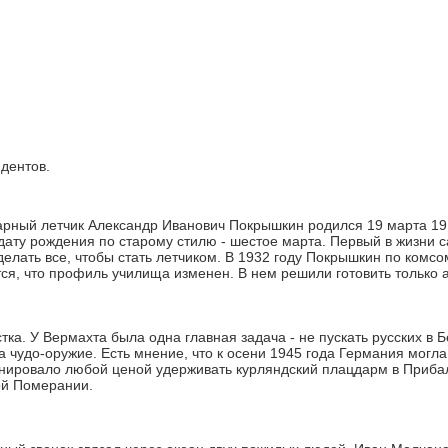
дентов.
рный летчик Александр Иванович Покрышкин родился 19 марта 1913
дату рождения по старому стилю - шестое марта. Первый в жизни с
делать все, чтобы стать летчиком. В 1932 году Покрышкин по комс
тся, что профиль училища изменен. В нем решили готовить только
ка. У Вермахта была одна главная задача - не пускать русских в 
 чудо-оружие. Есть мнение, что к осени 1945 года Германия могл
ировало любой ценой удерживать курляндский плацдарм в Прибал
ой Померании.