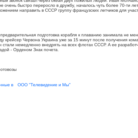
й звонок связал через океан двух пожилых людей. Иван Молчано
ое очень быстро переросло в дружбу, началось чуть более 70-ти лет
ложением направить в СССР группу французских летчиков для учас
 предварительная подготовка корабля к плаванию занимала не мен
оду крейсер Червона Украина уже за 15 минут после получения ко
н стали немедленно внедрять на всех флотах СССР. А ее разработ
адой - Орденом Знак почета.
отовозы
нные в
ООО "Телевидение и Мы"