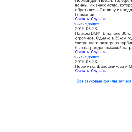
Нормандия-Неман. Телефонны
войны. Их знакомство, котор
обратился к Сталину с пред
Германии.
Скачать
Слушать
Михаил Долгих
2019-03-23
Нарком ВМФ. В начале 30-х,
огромное. Однако в 35-ом г
экстренного разогрева турби
был награжден высокой нагр
Скачать
Слушать
Михаил Долгих
2019-03-23
Перечитка Шапошникова и М
Скачать
Слушать
Все звуковые файлы записа