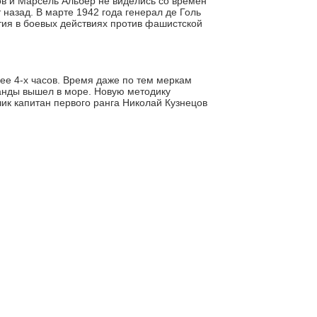
в и Марсель Альбер не виделись со времен
 назад. В марте 1942 года генерал де Голь
тия в боевых действиях против фашистской
ее 4-х часов. Время даже по тем меркам
манды вышел в море. Новую методику
чик капитан первого ранга Николай Кузнецов