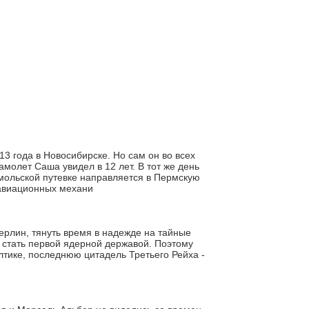
 года в Новосибирске. Но сам он во всех
амолет Саша увидел в 12 лет. В тот же день
омольской путевке направляется в Пермскую
 авиационных механи
Берлин, тянуть время в надежде на тайные
а стать первой ядерной державой. Поэтому
тике, последнюю цитадель Третьего Рейха -