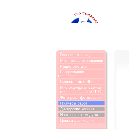
Главная
страница
Реклама на
телевидении
Радио
реклама
Беспроводная
трансляция
Видеосъемка
HD
Многокамерная съемка
с использованием ПТС
Фотограф,
фотография
Примеры
работ
Дикторские
кабины
Настроечные
модули
Цены и
расписание