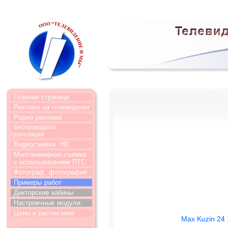
Главная
страница
Реклама на
телевидении
Радио
реклама
Беспроводная
трансляция
Видеосъемка
HD
Многокамерная съемка
с использованием ПТС
Фотограф,
фотография
Примеры
работ
Дикторские
кабины
Настроечные
модули
Цены и
расписание
Max Kuzin 24 