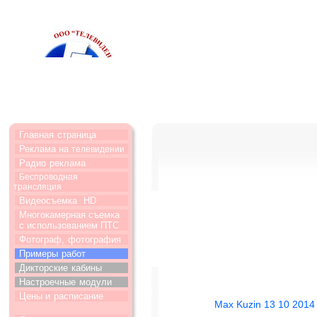
Главная
страница
Реклама на
телевидении
Радио
реклама
Беспроводная
трансляция
Видеосъемка
HD
Многокамерная съемка
с использованием ПТС
Фотограф,
фотография
Примеры
работ
Дикторские
кабины
Настроечные
модули
Цены и
расписание
Max Kuzin 13 10 2014 P