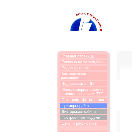
Главная
страница
Реклама на
телевидении
Радио
реклама
Беспроводная
трансляция
Видеосъемка
HD
Многокамерная съемка
с использованием ПТС
Фотограф,
фотография
Примеры
работ
Дикторские
кабины
Настроечные
модули
Цены и
расписание