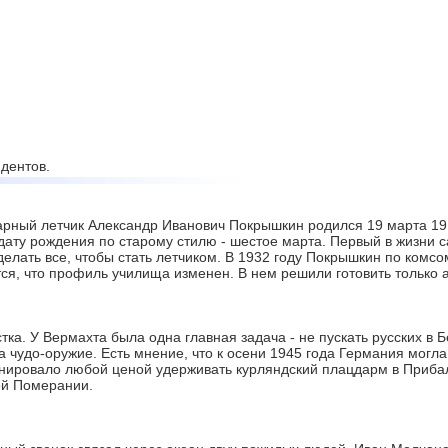
дентов.
рный летчик Александр Иванович Покрышкин родился 19 марта 1913
дату рождения по старому стилю - шестое марта. Первый в жизни с
делать все, чтобы стать летчиком. В 1932 году Покрышкин по комс
тся, что профиль училища изменен. В нем решили готовить только
ка. У Вермахта была одна главная задача - не пускать русских в 
 чудо-оружие. Есть мнение, что к осени 1945 года Германия могл
ировало любой ценой удерживать курляндский плацдарм в Прибал
ой Померании.