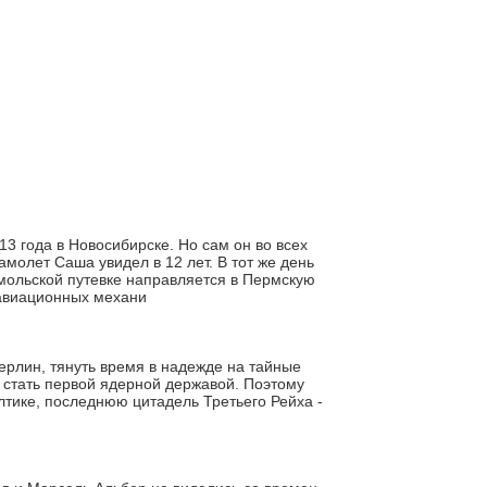
 года в Новосибирске. Но сам он во всех
амолет Саша увидел в 12 лет. В тот же день
омольской путевке направляется в Пермскую
 авиационных механи
Берлин, тянуть время в надежде на тайные
а стать первой ядерной державой. Поэтому
тике, последнюю цитадель Третьего Рейха -