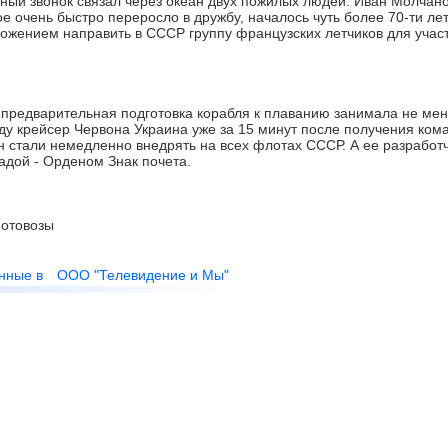
й звонок связал через океан двух пожилых людей. Иван Молчано
ое очень быстро переросло в дружбу, началось чуть более 70-ти лет
ложением направить в СССР группу французских летчиков для учас
 предварительная подготовка корабля к плаванию занимала не мен
оду крейсер Червона Украина уже за 15 минут после получения ко
н стали немедленно внедрять на всех флотах СССР. А ее разработ
адой - Орденом Знак почета.
отовозы
нные в
ООО "Телевидение и Мы"