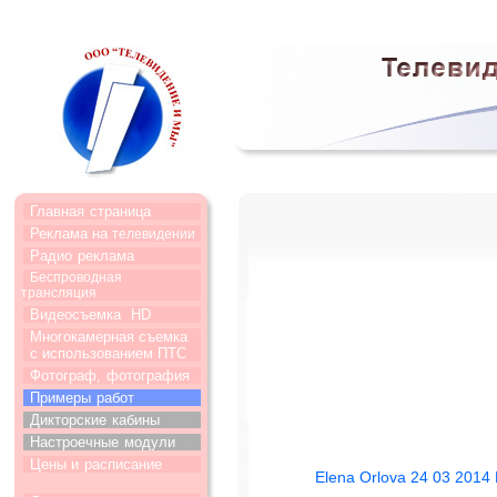
Главная
страница
Реклама на
телевидении
Радио
реклама
Беспроводная
трансляция
Видеосъемка
HD
Многокамерная съемка
с использованием ПТС
Фотограф,
фотография
Примеры
работ
Дикторские
кабины
Настроечные
модули
Цены и
расписание
Elena Orlova 24 03 2014 