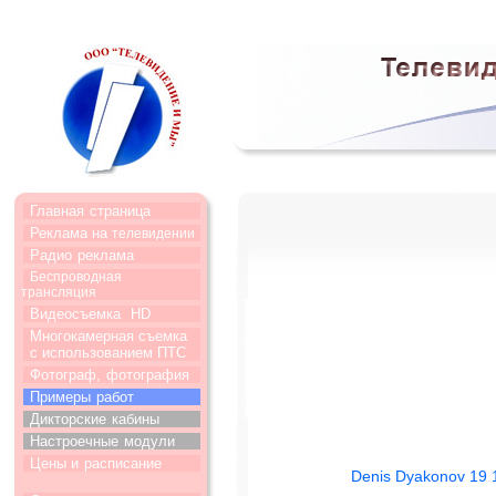
Главная
страница
Реклама на
телевидении
Радио
реклама
Беспроводная
трансляция
Видеосъемка
HD
Многокамерная съемка
с использованием ПТС
Фотограф,
фотография
Примеры
работ
Дикторские
кабины
Настроечные
модули
Цены и
расписание
Denis Dyakonov 19 1