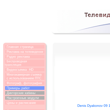
Главная
страница
Реклама на
телевидении
Радио
реклама
Беспроводная
трансляция
Видеосъемка
HD
Многокамерная съемка
с использованием ПТС
Фотограф,
фотография
Примеры
работ
Дикторские
кабины
Настроечные
модули
Цены и
расписание
Denis Dyakonov 09 1